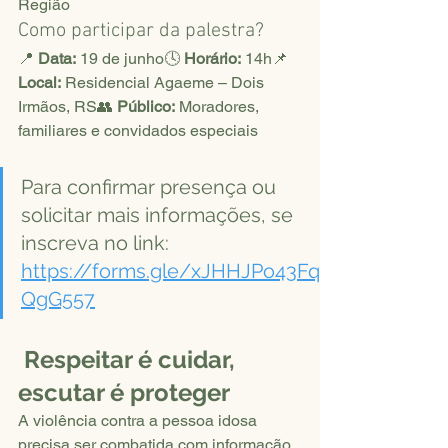
Região
Como participar da palestra?
📍 
Data:
 19 de junho🕓 
Horário:
 14h📌 
Local:
 Residencial Agaeme – Dois 
Irmãos, RS👥 
Público:
 Moradores, 
familiares e convidados especiais
Para confirmar presença ou 
solicitar mais informações, se 
inscreva no link: 
https://forms.gle/xJHHJPo43Fq
QgG557
 Respeitar é cuidar, 
escutar é proteger
A violência contra a pessoa idosa 
precisa ser combatida com informação, 