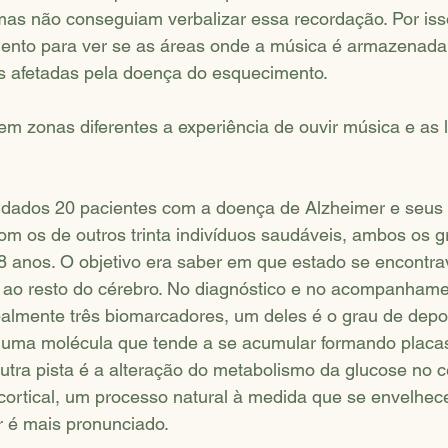
as não conseguiam verbalizar essa recordação. Por isso,
nto para ver se as áreas onde a música é armazenada
 afetadas pela doença do esquecimento.
em zonas diferentes a experiência de ouvir música e as
tudados 20 pacientes com a doença de Alzheimer e seus 
m os de outros trinta indivíduos saudáveis, ambos os 
8 anos. O objetivo era saber em que estado se encontr
 ao resto do cérebro. No diagnóstico e no acompanham
ipalmente três biomarcadores, um deles é o grau de depo
, uma molécula que tende a se acumular formando placas
Outra pista é a alteração do metabolismo da glucose no c
a cortical, um processo natural à medida que se envelhe
 é mais pronunciado.