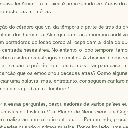
 desse fenômeno: a música é armazenada em áreas do c
 do resto das memórias.
ção do cérebro que vai da têmpora à parte de trás da ore
coteca dos humanos. Ali é gerida nossa memória auditiva,
m portadores de lesão cerebral respaldam a ideia de q
centrada nessa área. No entanto, o lobo temporal tamb
rebro a sofrer os estragos do mal de Alzheimer. Como se
não saibam o próprio nome ou como voltar para casa, m
canção que os emocionou décadas atrás? Como alguns 
ciar uma palavra, mas, entretanto, conseguem cantarola
ndo ainda podiam se lembrar?
er a essas perguntas, pesquisadores de vários países e
ientistas do Instituto Max Planck de Neurociência e Co
a) realizaram um experimento duplo. Por um lado, procu
ativadas quando ouvimos música. Por outro lado, uma ve