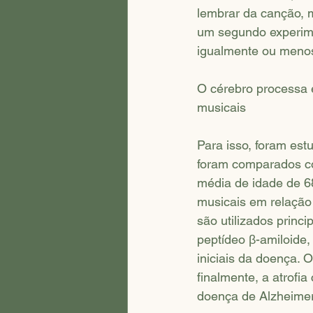
lembrar da canção, m
um segundo experime
igualmente ou menos
O cérebro processa 
musicais
Para isso, foram es
foram comparados co
média de idade de 6
musicais em relação
são utilizados princ
peptídeo β-amiloide
iniciais da doença. 
finalmente, a atrofi
doença de Alzheimer