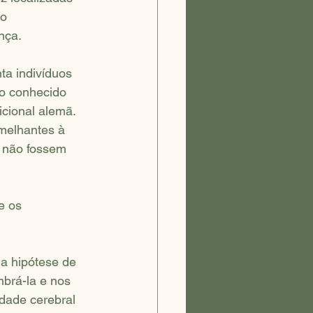
o 
nça.
ta indivíduos 
to conhecido 
cional alemã. 
melhantes à 
 não fossem 
e os 
a hipótese de 
mbrá-la e nos 
dade cerebral 