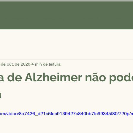
ncia Agaeme
Diferenciais
Localização
Blog
 de out. de 2020
4 min de leitura
a de Alzheimer não po
a
ic.com/video/8a7426_d21c5fec9139427c840bb7fc99345f80/720p/m