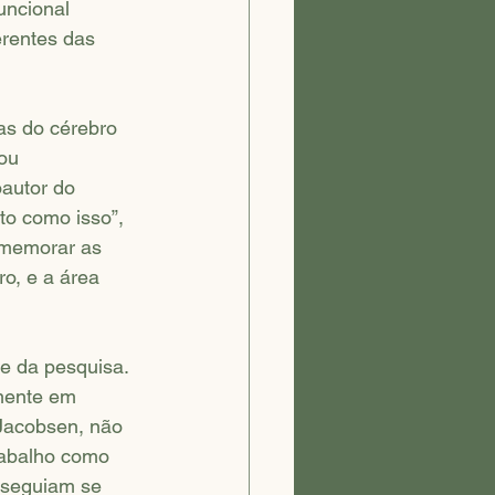
uncional 
erentes das 
s do cérebro 
ou 
oautor do 
to como isso”, 
ememorar as 
o, e a área 
e da pesquisa. 
amente em 
Jacobsen, não 
rabalho como 
nseguiam se 