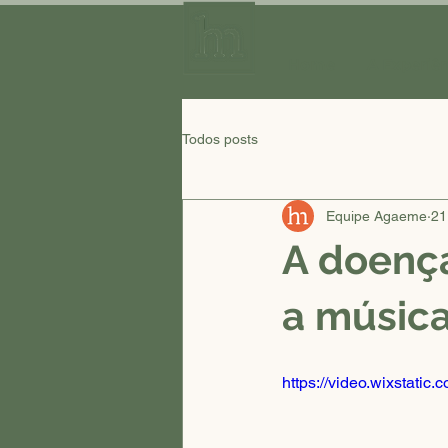
Home
A Experiê
Todos posts
Equipe Agaeme
21
A doenç
a músic
https://video.wixstat