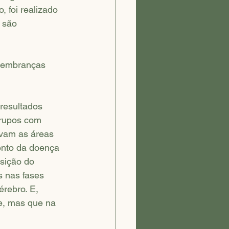
 foi realizado 
 são 
 lembranças 
resultados 
grupos com 
avam as áreas 
ento da doença 
sição do 
 nas fases 
érebro. E, 
ce, mas que na 