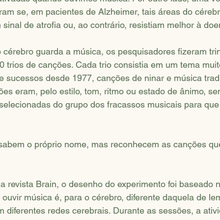
ram se, em pacientes de Alzheimer, tais áreas do cérebr
inal de atrofia ou, ao contrário, resistiam melhor à doe
o cérebro guarda a música, os pesquisadores fizeram trin
0 trios de canções. Cada trio consistia em um tema mui
e sucessos desde 1977, canções de ninar e música tradi
es eram, pelo estilo, tom, ritmo ou estado de ânimo, se
 selecionadas do grupo dos fracassos musicais para que
 sabem o próprio nome, mas reconhecem as canções qu
a revista Brain, o desenho do experimento foi baseado n
 ouvir música é, para o cérebro, diferente daquela de le
 diferentes redes cerebrais. Durante as sessões, a ativi