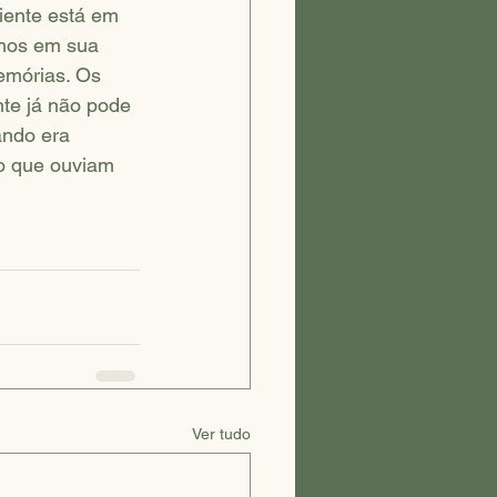
iente está em 
amos em sua 
emórias. Os 
te já não pode 
ando era 
o que ouviam 
Ver tudo