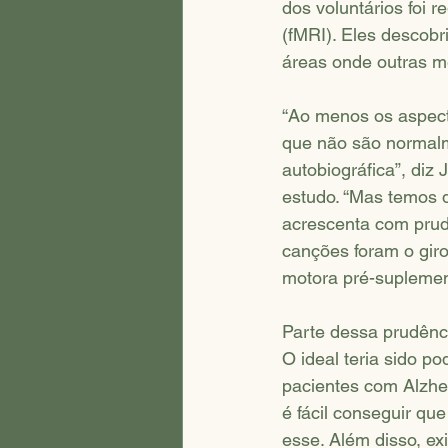
dos voluntários foi 
(fMRI). Eles descobr
áreas onde outras 
“Ao menos os aspect
que não são normalm
autobiográfica”, diz
estudo. “Mas temos 
acrescenta com prud
canções foram o giro
motora pré-suplement
Parte dessa prudênc
O ideal teria sido p
pacientes com Alzhe
é fácil conseguir qu
esse. Além disso, e