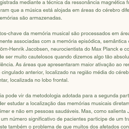
registrada mediante a técnica da ressonância magnética f
iram que a música está alojada em áreas do cérebro dif
memórias são armazenadas.
os-chave da memória musical são processados em área
ente associadas com a memória episódica, semântica 
 Jörn-Henrik Jacobsen, neurocientista do Max Planck e c
de ser muito cautelosos quando dizemos algo tão absolu
ência. As áreas que apresentaram maior ativação ao r
 cingulado anterior, localizado na região média do cérebr
ar, localizada no lobo frontal.
ia pode vir da metodologia adotada para a segunda part
oder estudar a localização das memórias musicais diret
imer e não em pessoas saudáveis. Mas, como salienta 
e um número significativo de pacientes participe de um t
xiste também o problema de que muitos dos afetados co