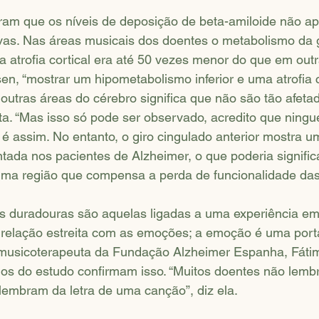
am que os níveis de deposição de beta-amiloide não a
tivas. Nas áreas musicais dos doentes o metabolismo da 
a atrofia cortical era até 50 vezes menor do que em out
en, “mostrar um hipometabolismo inferior e uma atrofia c
utras áreas do cérebro significa que não são tão afeta
ta. “Mas isso só pode ser observado, acredito que ning
o é assim. No entanto, o giro cingulado anterior mostra u
tada nos pacientes de Alzheimer, o que poderia signifi
ma região que compensa a perda de funcionalidade das 
s duradouras são aquelas ligadas a uma experiência emo
relação estreita com as emoções; a emoção é uma port
a musicoterapeuta da Fundação Alzheimer Espanha, Fáti
dos do estudo confirmam isso. “Muitos doentes não lem
lembram da letra de uma canção”, diz ela.