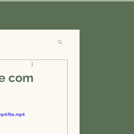
Solicite um orçamento
de com
p4/file.mp4