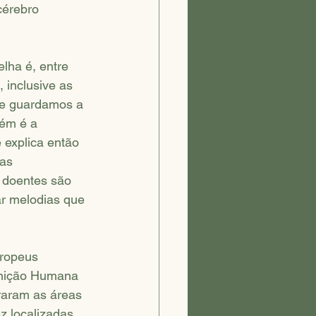
érebro 
lha é, entre 
 inclusive as 
ue guardamos a 
ém é a 
 explica então 
as 
doentes são 
r melodias que 
uropeus 
gnição Humana 
raram as áreas 
z localizadas 