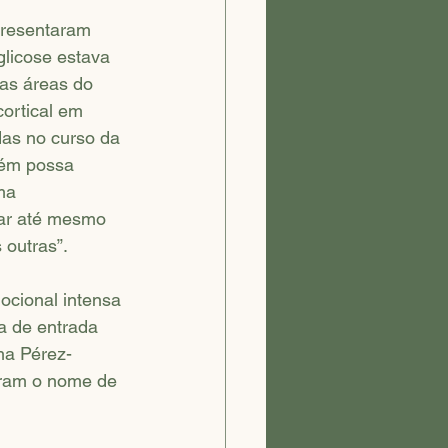
presentaram 
glicose estava 
ras áreas do 
ortical em 
das no curso da 
uém possa 
ma 
car até mesmo 
outras”.
cional intensa 
a de entrada 
ma Pérez-
bram o nome de 