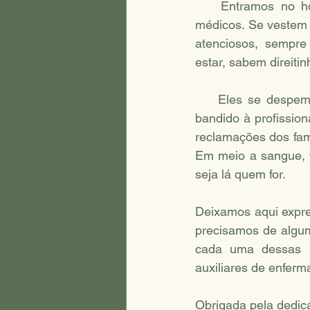
    Entramos no hospital e nos deparamos com dezenas deles e, acreditem, não são 
médicos. Se vestem d
atenciosos, sempre
estar, sabem direiti
    Eles se despem de todos os seus preconceitos, tratando a todos de igual forma: do 
bandido à profissio
reclamações dos fam
Em meio a sangue, v
seja lá quem for. 
Deixamos aqui expre
precisamos de algum
cada uma dessas pe
auxiliares de enferm
Obrigada pela dedica