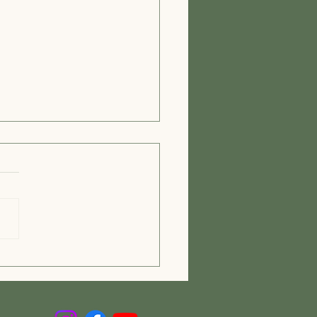
agens de Clínicas
átricas em Dois Irmãos:
iços Geriátricos Dois
os