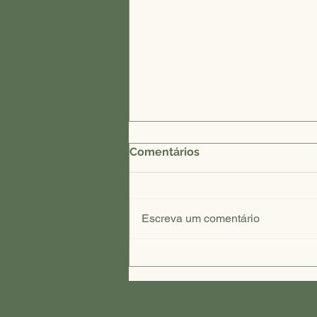
Comentários
Escreva um comentário
Critérios para a escolha de
casa de repouso em Dois
Irmãos
Tel:
051-3564-2862
|
051-99