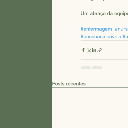
Um abraço da equip
#enfermagem
#nur
#pessoasincriveis
#a
Posts recentes