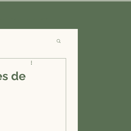
Solicite um orçamento
es de
!