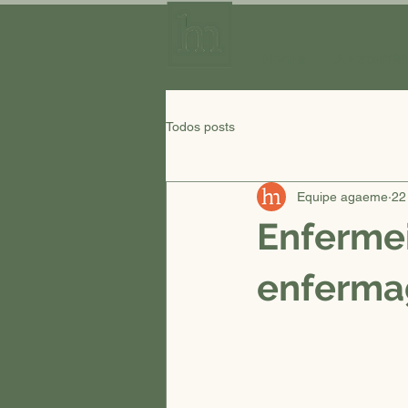
Home
A Experiê
Todos posts
Equipe agaeme
22
Enfermei
enfermag