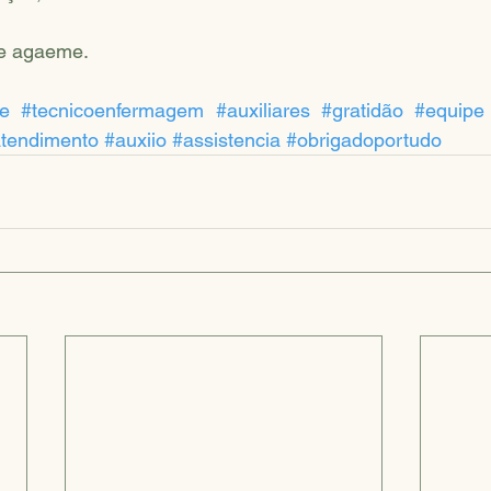
e agaeme.
se
#tecnicoenfermagem
#auxiliares
#gratidão
#equipe
tendimento
#auxiio
#assistencia
#obrigadoportudo