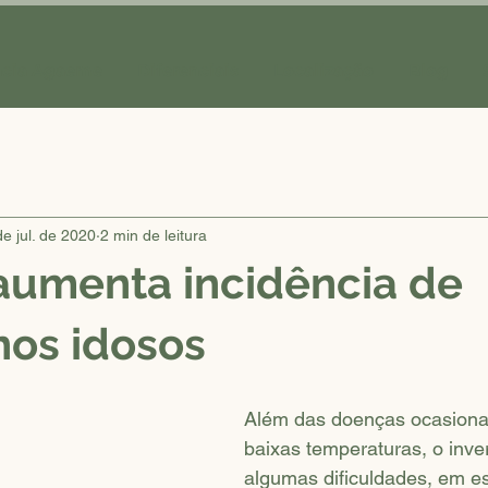
ncia Agaeme
Diferenciais
Localização
Blog
de jul. de 2020
2 min de leitura
aumenta incidência de
nos idosos
Além das doenças ocasiona
baixas temperaturas, o inver
algumas dificuldades, em es