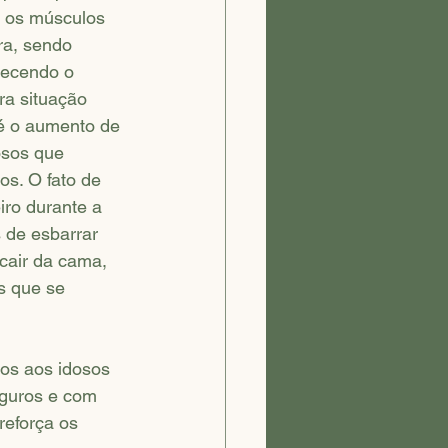
r os músculos 
ra, sendo 
recendo o 
ra situação 
é o aumento de 
osos que 
os. O fato de 
ro durante a 
de esbarrar 
cair da cama, 
s que se 
zos aos idosos 
eguros e com 
reforça os 