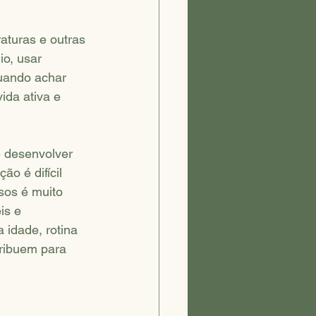
aturas e outras 
o, usar 
quando achar 
da ativa e 
 desenvolver 
o é difícil 
sos é muito 
is e 
 idade, rotina 
tribuem para 