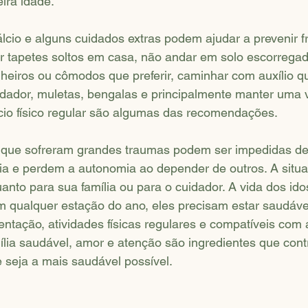
ira idade.
lcio e alguns cuidados extras podem ajudar a prevenir fr
r tapetes soltos em casa, não andar em solo escorregadi
nheiros ou cômodos que preferir, caminhar com auxílio 
ador, muletas, bengalas e principalmente manter uma vi
cio físico regular são algumas das recomendações. 
que sofreram grandes traumas podem ser impedidas de
dia e perdem a autonomia ao depender de outros. A situaçã
uanto para sua família ou para o cuidador. A vida dos ido
em qualquer estação do ano, eles precisam estar saudáve
entação, atividades físicas regulares e compatíveis com a
ília saudável, amor e atenção são ingredientes que con
e seja a mais saudável possível. 