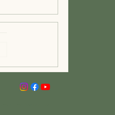
agens de Clínicas
átricas em Dois Irmãos:
iços Geriátricos Dois
os
cesse o nosso Regimento Interno