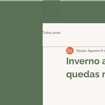
Home
A Experiê
Todos posts
Equipe Agaeme
9 
Inverno 
quedas 