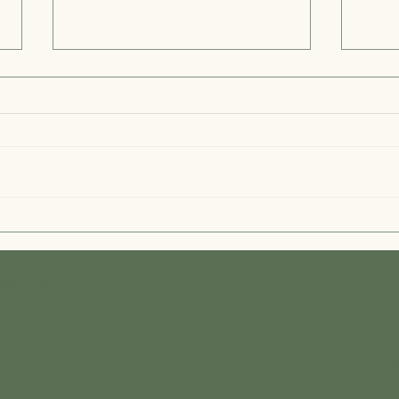
Escolhendo a Casa de
Vant
Repouso Ideal em Dois
Geri
Irmãos: Guia para o Melhor
Serv
Repouso Dois Irmãos
Irmã
880-1023
- 1629, Travessão, Dois Irmãos - RS
A
rnacional - Empresários de Sucesso