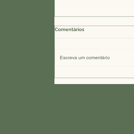
Comentários
Escreva um comentário
Critérios para a escolha de
casa de repouso em Dois
Irmãos
Tel:
051-3564-2862
|
051-99
Rua Pedro Albino Enzweileir 
Horário de visitas: 09h às 17h
Prêmio TOP Empresarial Inte