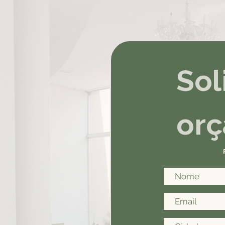
Sol
or