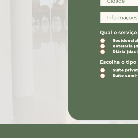
Qual o serviço
Residencial 
Hotelaria (d
Diária (das
Escolha o tip
Suíte priva
Suíte semi-