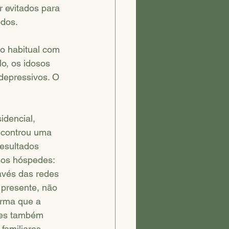
 evitados para 
dos. 
to habitual com 
lo, os idosos 
depressivos. O 
dencial, 
ncontrou uma 
resultados 
sos hóspedes: 
avés das redes 
 presente, não 
orma que a 
ões também 
familiares.