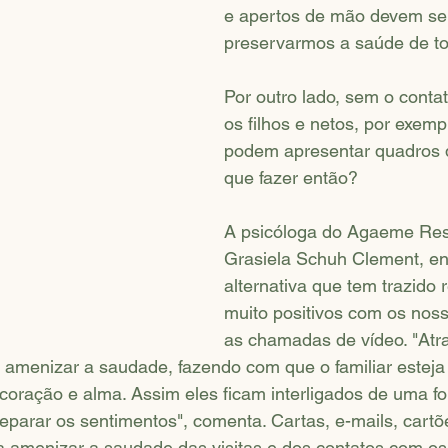
e apertos de mão devem ser
preservarmos a saúde de to
Por outro lado, sem o conta
os filhos e netos, por exemp
podem apresentar quadros 
que fazer então?
A psicóloga do Agaeme Resi
Grasiela Schuh Clement, e
alternativa que tem trazido 
muito positivos com os nos
as chamadas de vídeo. "Atr
 amenizar a saudade, fazendo com que o familiar esteja
coração e alma. Assim eles ficam interligados de uma f
eparar os sentimentos", comenta. Cartas, e-mails, cart
 amenizar a saudade das visitas e dos contatos com os 