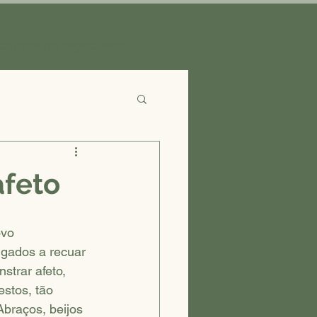
Solicite um orçamento
afeto
vo 
igados a recuar 
trar afeto, 
stos, tão 
Abraços, beijos 