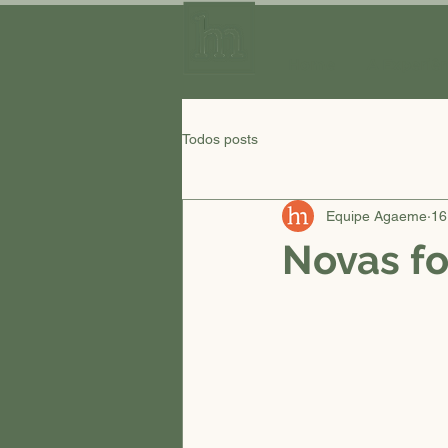
Home
A Experiê
Todos posts
Equipe Agaeme
16
Novas fo