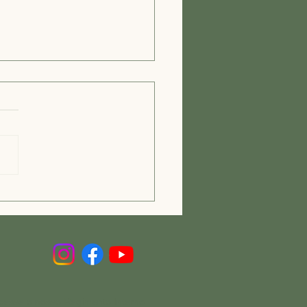
agens de Clínicas
átricas em Dois Irmãos:
iços Geriátricos Dois
os
cesse o nosso Regimento Interno