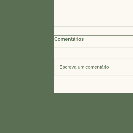
Comentários
Escreva um comentário
Critérios para a escolha de
casa de repouso em Dois
Irmãos
Tel:
051-3564-2862
|
051-99
Rua Pedro Albino Enzweileir 
Horário de visitas: 09h às 17h