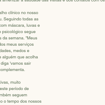
alho clínico no nosso 
u. Seguindo todas as 
 com máscara, luvas e 
o psicológico segue 
as da semana. "Meus 
dos meus serviços 
dades, medos e 
e alguém que acolha 
diga 'vamos sair 
 complementa.
ivas, muito 
ste período de 
também seguem 
do o tempo dos nossos 