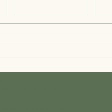
Escolhendo a Casa de
Vant
Repouso Ideal em Dois
Geri
Irmãos: Guia para o Melhor
Serv
Repouso Dois Irmãos
Irmã
880-1023
- 1629, Travessão, Dois Irmãos - RS
A
rnacional - Empresários de Sucesso