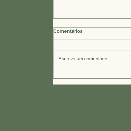
Comentários
Escreva um comentário
Critérios para a escolha de
casa de repouso em Dois
Irmãos
Tel:
051-3564-2862
|
051-99
Rua Pedro Albino Enzweileir 
Horário de visitas: 09h às 17h
Prêmio TOP Empresarial Inte