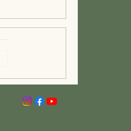
agens de Clínicas
átricas em Dois Irmãos:
iços Geriátricos Dois
os
cesse o nosso Regimento Interno