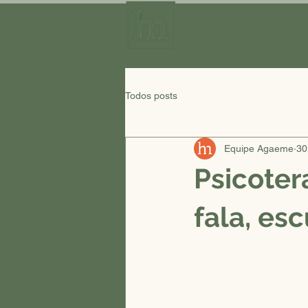
Home
A Experiê
Todos posts
Equipe Agaeme
30
Psicoter
fala, es