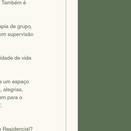
o. Também é 
pia de grupo, 
com supervisão 
idade de vida 
de um espaço 
 alegrias, 
em para o 
, 
 Residencial? 